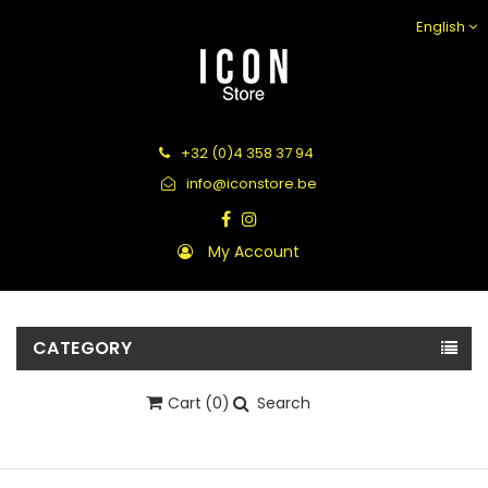
English
+32 (0)4 358 37 94
info@iconstore.be
My Account
CATEGORY
Cart
(0)
Search