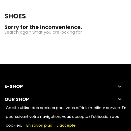
SHOES
Sorry for the inconvenience.
Search again what you are looking for
E-SHOP
keyboard_arrow_down
OUR SHOP
keyboard_arrow_down
Ce site utilise des cookies pour vous offrir le meilleur service. En
poursuivant votre navigation, vous acceptez l'utilisation des
cookies.
En savoir plus
J'accepte