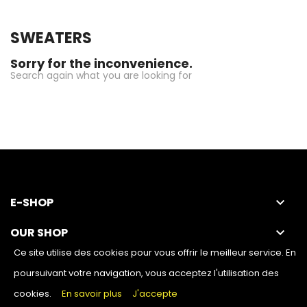
SWEATERS
Sorry for the inconvenience.
Search again what you are looking for
E-SHOP
keyboard_arrow_down
OUR SHOP
keyboard_arrow_down
Ce site utilise des cookies pour vous offrir le meilleur service. En
poursuivant votre navigation, vous acceptez l'utilisation des
cookies.
En savoir plus
J'accepte