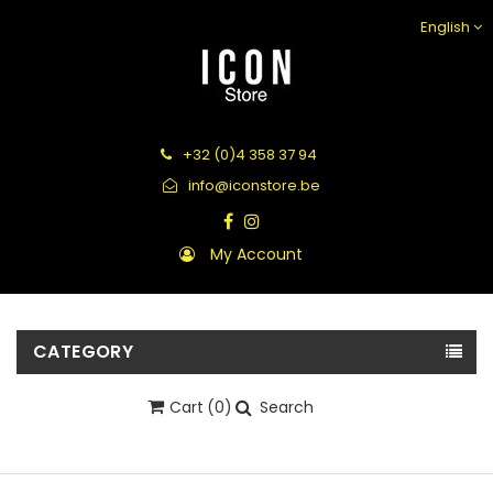
English
+32 (0)4 358 37 94
info@iconstore.be
My Account
CATEGORY
Cart
(0)
Search