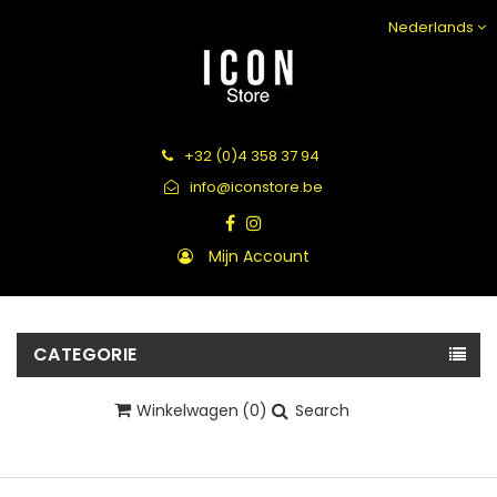
Nederlands
+32 (0)4 358 37 94
info@iconstore.be
Mijn Account
CATEGORIE
Winkelwagen
(0)
Search