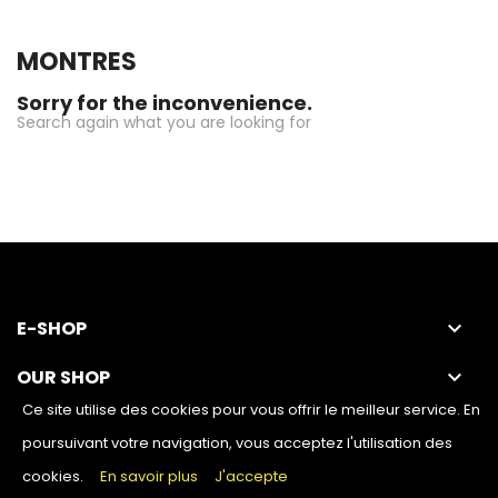
MONTRES
Sorry for the inconvenience.
Search again what you are looking for
E-SHOP
keyboard_arrow_down
OUR SHOP
keyboard_arrow_down
Ce site utilise des cookies pour vous offrir le meilleur service. En
poursuivant votre navigation, vous acceptez l'utilisation des
cookies.
En savoir plus
J'accepte