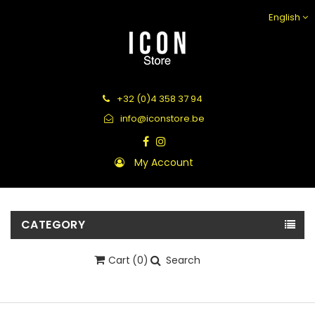
English
+32 (0)4 358 37 94
info@iconstore.be
My Account
CATEGORY
Cart
(0)
Search