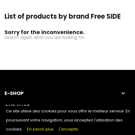
List of products by brand Free SIDE
Sorry for the inconvenience.
Search again what you are looking for
E-SHOP
keyboard_arrow_down
OUR SHOP
keyboard_arrow_down
Ce site utilise des cookies pour vous offrir le meilleur service. En
poursuivant votre navigation, vous acceptez l'utilisation des
cookies.
En savoir plus
J'accepte