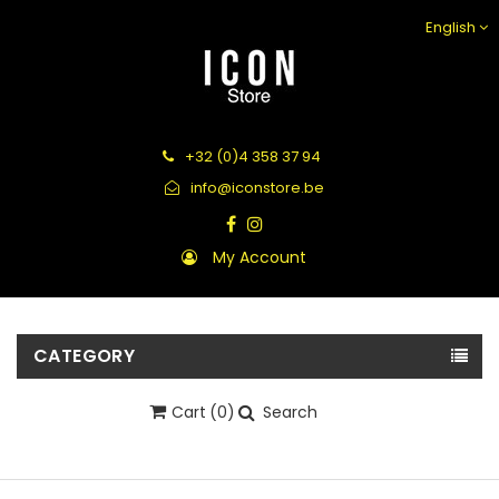
English
+32 (0)4 358 37 94
info@iconstore.be
My Account
CATEGORY
Cart
(0)
Search