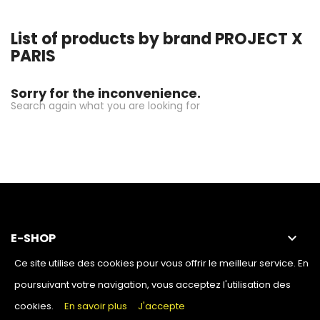
List of products by brand PROJECT X
PARIS
Sorry for the inconvenience.
Search again what you are looking for
E-SHOP
keyboard_arrow_down
Ce site utilise des cookies pour vous offrir le meilleur service. En
OUR SHOP
keyboard_arrow_down
poursuivant votre navigation, vous acceptez l'utilisation des
cookies.
En savoir plus
J'accepte