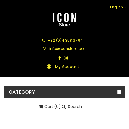
English
+32 (0)4 358 37 94
info@iconstore.be
My Account
CATEGORY
Cart
(0)
Search