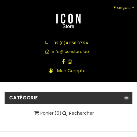
Français
+32 (0)4 358 37 94
info@iconstore.be
Mon Compte
CATÉGORIE
Panier
(0)
Rechercher