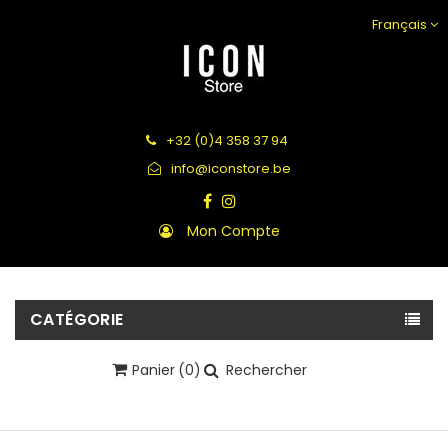
Français
+32 (0)4 358 37 94
info@iconstore.be
Mon Compte
CATÉGORIE
Panier
(0)
Rechercher