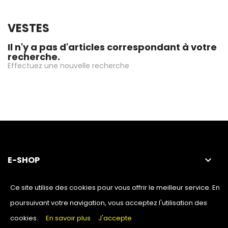
VESTES
Il n'y a pas d'articles correspondant à votre
recherche.
Effectuez une nouvelle recherche
E-SHOP
keyboard_arrow_down
NOTRE MAGASIN
keyboard_arrow_down
Ce site utilise des cookies pour vous offrir le meilleur service. En
poursuivant votre navigation, vous acceptez l'utilisation des
cookies.
En savoir plus
J'accepte