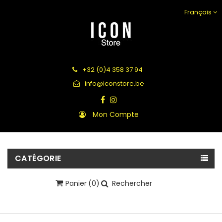
Français
+32 (0)4 358 37 94
info@iconstore.be
Mon Compte
CATÉGORIE
Panier
(0)
Rechercher