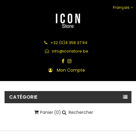
Français
+32 (0)4 358 37 94
info@iconstore.be
Mon Compte
CATÉGORIE
Panier
(0)
Rechercher