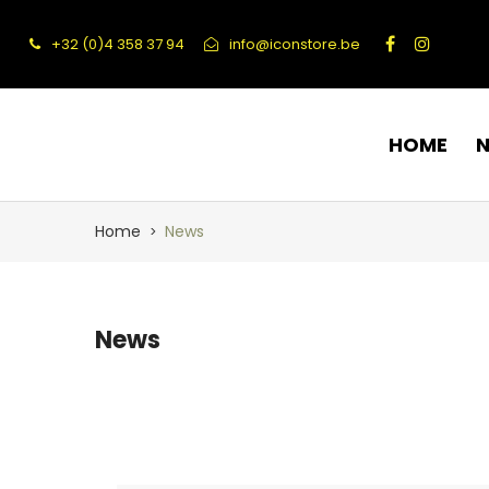
+32 (0)4 358 37 94
info@iconstore.be
HOME
Home
News
News