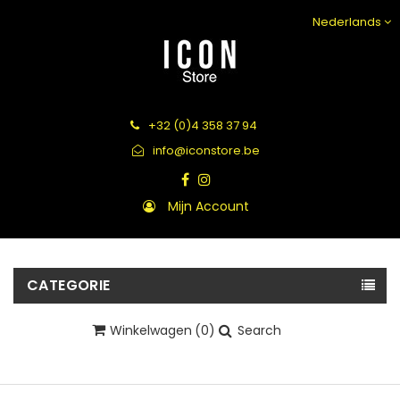
Nederlands
+32 (0)4 358 37 94
info@iconstore.be
Mijn Account
CATEGORIE
Winkelwagen
(0)
Search