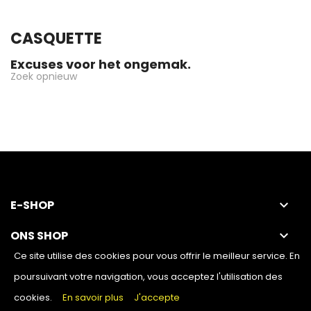
CASQUETTE
Excuses voor het ongemak.
Zoek opnieuw
E-SHOP
keyboard_arrow_down
ONS SHOP
keyboard_arrow_down
Ce site utilise des cookies pour vous offrir le meilleur service. En
poursuivant votre navigation, vous acceptez l'utilisation des
cookies.
En savoir plus
J'accepte