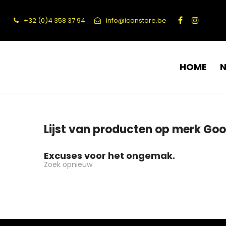
+32 (0)4 358 37 94
info@iconstore.be
HOME
Lijst van producten op merk Goo
Excuses voor het ongemak.
Zoek opnieuw